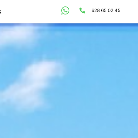
628 65 02 45
s