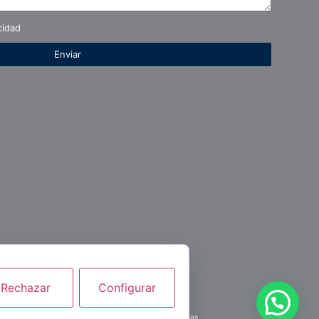
cidad
Enviar
Rechazar
Configurar
s
uministrar en la compraventa y arrendamiento de viviendas.