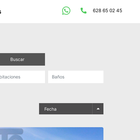
628 65 02 45
s
Buscar
Fecha