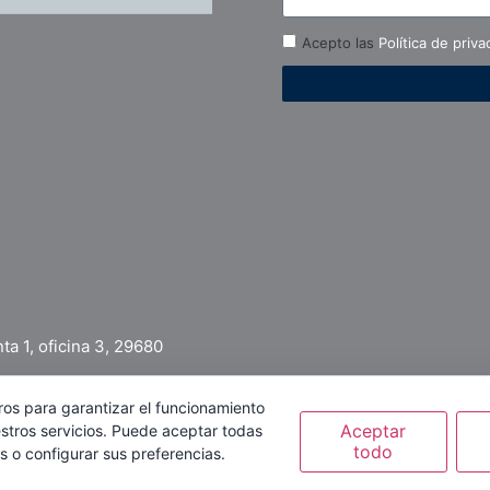
Acepto las
Política de priva
ta 1, oficina 3, 29680
ros para garantizar el funcionamiento
Aceptar
stros servicios. Puede aceptar todas
viso legal
|
Política de privacidad
|
Política de cookies
|
Tus gasto
todo
s o configurar sus preferencias.
nformativa en base a la normativa vigente en nuestras oficinas , asi como la información a s