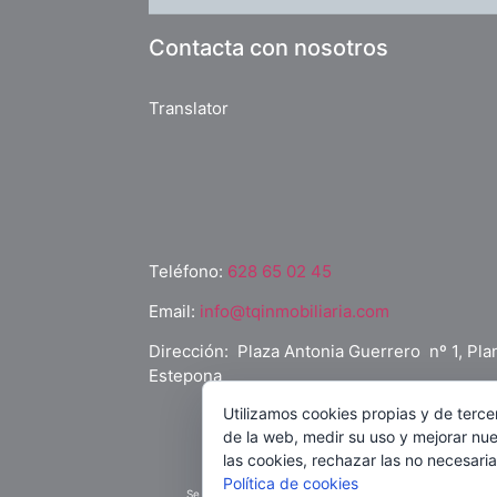
Contacta con nosotros
Translator
Teléfono:
628 65 02 45
Email:
info@tqinmobiliaria.com
Dirección: Plaza Antonia Guerrero nº 1, Plan
Estepona
Utilizamos cookies propias y de terce
de la web, medir su uso y mejorar nue
A
las cookies, rechazar las no necesaria
Política de cookies
Se pone a disposición del consumidor la ficha abreviada i