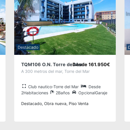
Destacado
TQM106 O.N. Torre de Mar
Desde 161.950€
A 300 metros del mar, Torre del Mar
Club nautico-Torre del Mar
Desde
2Habitaciones
2Baños
OpcionalGaraje
Destacado, Obra nueva, Piso Venta