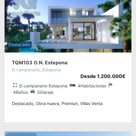
Destacado
TQM103 O.N. Estepona
El campanario, Estepona
Desde 1.200.000€
El campanario-Estepona
4Habitaciones
4Baños
SiGaraje
Destacado, Obra nueva, Premiun, Villas Venta