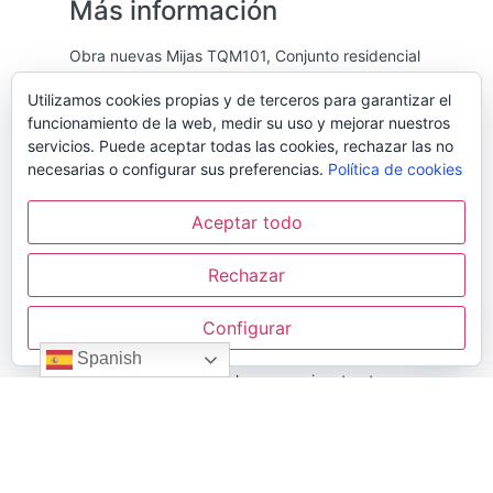
Más información
Obra nuevas Mijas TQM101, Conjunto residencial
de exclusivas viviendas con vistas al Mar
Utilizamos cookies propias y de terceros para garantizar el
Mediterráneo con una construcción, acabados y
funcionamiento de la web, medir su uso y mejorar nuestros
calidades de primer nivel.
servicios. Puede aceptar todas las cookies, rechazar las no
El residencial consta de viviendas de 2 y 3
necesarias o configurar sus preferencias.
Política de cookies
dormitorios y áticos con amplías terrazas.
Aceptar todo
Por otro lado, la cocinas en un espacio de
concepto abierto y diseño, equipadas con
Rechazar
electrodomésticos de primera calidad.
Los dormitorios tienen armarios empotrados y la
Configurar
suite principal incluye baño.
Spanish
Todas las viviendas incluyen garaje y trastero,
con preinstalación de infraestructura para
recarga de vehículos eléctricos.
Una de las principales características es ser una
vivienda por planta, mediante bloques