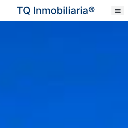
TQ Inmobiliaria®
Sobre 