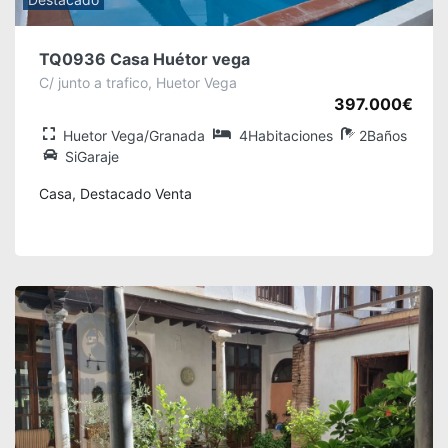
TQ0936 Casa Huétor vega
C/ junto a trafico, Huetor Vega
397.000€
Huetor Vega/Granada
4Habitaciones
2Baños
SiGaraje
Casa, Destacado Venta